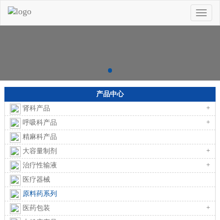
Toggle
naviga
产品中心
+
肾科产品
+
呼吸科产品
精麻科产品
+
大容量制剂
+
治疗性输液
医疗器械
原料药系列
+
医药包装