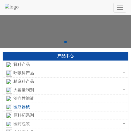
Toggle
naviga
产品中心
+
肾科产品
+
呼吸科产品
精麻科产品
+
大容量制剂
+
治疗性输液
医疗器械
原料药系列
+
医药包装