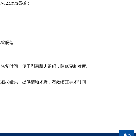
12.9mm器械；
n；
套管脱落
短恢复时间，便于剥离肌肉组织，降低穿刺难度。
复擦拭镜头，提供清晰术野，有效缩短手术时间；