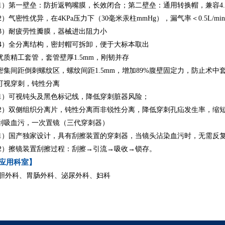
1）第一壁垒：防折返鸭嘴膜，长效闭合；第二壁垒：通用转换帽，兼容4.7-
2）气密性优异，在4KPa压力下（30毫米汞柱mmHg），漏气率＜0.5L/mi
3）耐疲劳性瓣膜，器械进出阻力小
4）全分离结构，密封帽可拆卸，便于大标本取出
.优质精工套管，套管壁厚1.5mm，刚韧并存
.密集间距倒刺螺纹区，螺纹间距1.5mm，增加89%腹壁固定力，防止术中
.可视穿刺，钝性分离
1）可视钝头及黑色标记线，降低穿刺脏器风险；
2）双侧组织分离片，钝性分离而非锐性分离，降低穿刺孔疝发生率，缩
.刮吸血污，一次置镜（三代穿刺器）
1）国产独家设计，具有刮擦装置的穿刺器，当镜头沾染血污时，无需反
2）擦镜装置刮擦过程：刮擦→引流→吸收→锁存。
应用科室】
胆外科、胃肠外科、泌尿外科、妇科