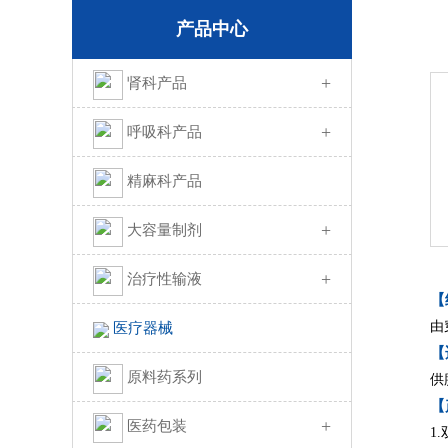
产品中心
+
肾科产品
+
呼吸科产品
精麻科产品
+
大容量制剂
+
治疗性输液
【
由
医疗器械
【
原料药系列
供
【
+
医药包装
1