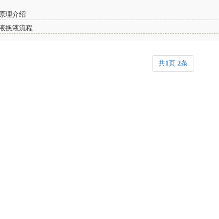
原理介绍
液换液流程
共
1
页
2
条