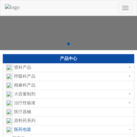
Toggle
naviga
产品中心
+
肾科产品
+
呼吸科产品
精麻科产品
+
大容量制剂
+
治疗性输液
医疗器械
原料药系列
-
医药包装