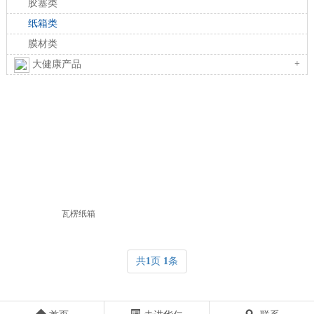
胶塞类
纸箱类
膜材类
+
大健康产品
瓦楞纸箱
共
1
页
1
条