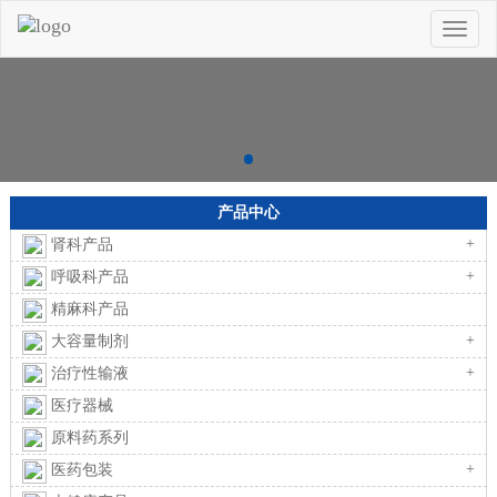
Toggle
naviga
产品中心
+
肾科产品
+
呼吸科产品
精麻科产品
+
大容量制剂
+
治疗性输液
医疗器械
原料药系列
+
医药包装