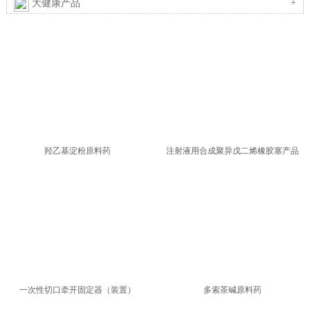
+
大健康产品
羟乙基淀粉原料药
注射液用合成聚异戊二烯橡胶塞产品
一次性切口牵开固定器（装置）
多索茶碱原料药