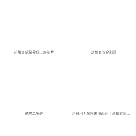
药用合成聚异戊二烯垫片
一次性套管穿刺器
磷酸二氢钾
注射用无菌粉末用卤化丁基橡胶塞产品