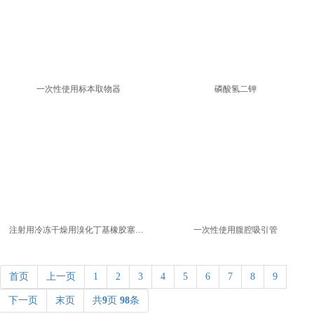
一次性使用标本取物器
磷酸氢二钾
注射用冷冻干燥用溴化丁基橡胶塞产品
一次性使用腹腔吸引管
首页
上一页
1
2
3
4
5
6
7
8
9
下一页
末页
共
9
页
98
条