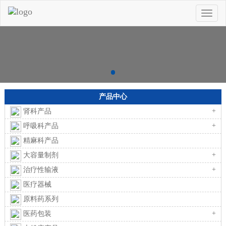
Toggle
naviga
产品中心
+
肾科产品
+
呼吸科产品
精麻科产品
+
大容量制剂
+
治疗性输液
医疗器械
原料药系列
+
医药包装