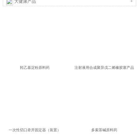
+
大健康产品
羟乙基淀粉原料药
注射液用合成聚异戊二烯橡胶塞产品
一次性切口牵开固定器（装置）
多索茶碱原料药