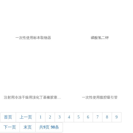
一次性使用标本取物器
磷酸氢二钾
注射用冷冻干燥用溴化丁基橡胶塞产品
一次性使用腹腔吸引管
首页
上一页
1
2
3
4
5
6
7
8
9
下一页
末页
共
9
页
98
条