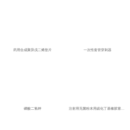
药用合成聚异戊二烯垫片
一次性套管穿刺器
磷酸二氢钾
注射用无菌粉末用卤化丁基橡胶塞产品