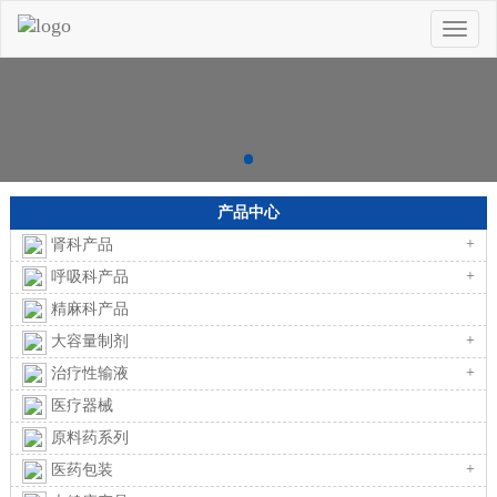
Toggle
naviga
产品中心
+
肾科产品
+
呼吸科产品
精麻科产品
+
大容量制剂
+
治疗性输液
医疗器械
原料药系列
+
医药包装