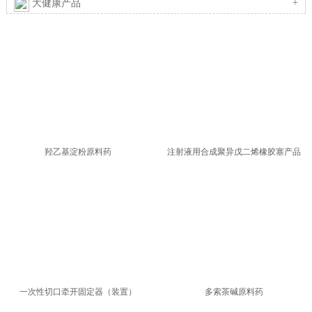
+
大健康产品
羟乙基淀粉原料药
注射液用合成聚异戊二烯橡胶塞产品
一次性切口牵开固定器（装置）
多索茶碱原料药