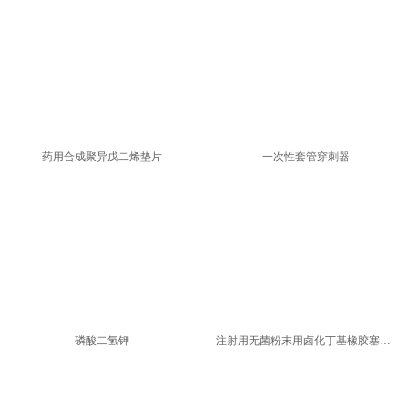
药用合成聚异戊二烯垫片
一次性套管穿刺器
磷酸二氢钾
注射用无菌粉末用卤化丁基橡胶塞产品