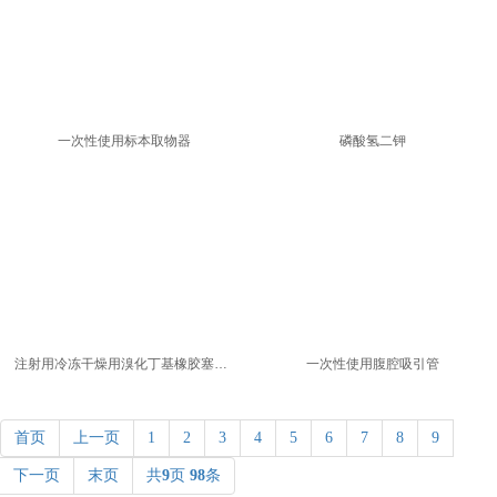
一次性使用标本取物器
磷酸氢二钾
注射用冷冻干燥用溴化丁基橡胶塞产品
一次性使用腹腔吸引管
首页
上一页
1
2
3
4
5
6
7
8
9
下一页
末页
共
9
页
98
条